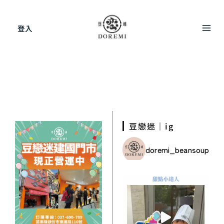
跳
至
登入
主
要
內
容
豆戀迷｜ig
doremi_beansoup